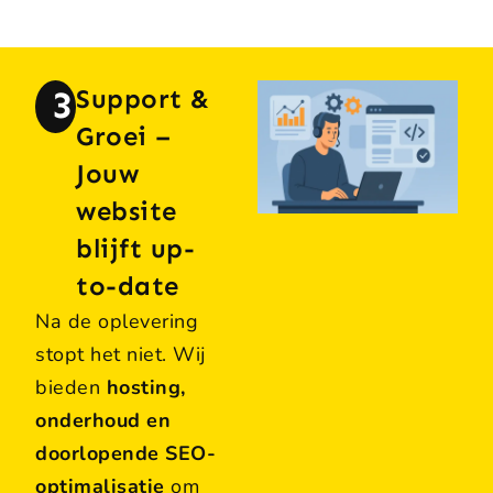
3
Support &
Groei –
Jouw
website
blijft up-
to-date
Na de oplevering
stopt het niet. Wij
bieden
hosting,
onderhoud en
doorlopende SEO-
optimalisatie
om