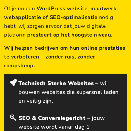
Of je nu een
WordPress website, maatwerk
webapplicatie of SEO-optimalisatie
nodig
hebt, wij zorgen ervoor dat jouw digitale
platform
presteert op het hoogste niveau
.
Wij helpen bedrijven om hun online prestaties
te verbeteren – zonder ruis, zonder
rompslomp.
Technisch Sterke Websites
– wij
bouwen websites die supersnel laden
en veilig zijn.
SEO & Conversiegericht
– jouw
website wordt vanaf dag 1