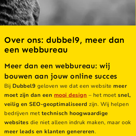
Over ons: dubbel9, meer dan
een webbureau
Meer dan een webbureau: wij
bouwen aan jouw online succes
Bij
Dubbel9
geloven we dat een website
meer
moet zijn dan een
mooi design
– het moet
snel,
veilig en SEO-geoptimaliseerd
zijn. Wij helpen
bedrijven met
technisch hoogwaardige
websites
die niet alleen indruk maken, maar ook
meer leads en klanten genereren
.