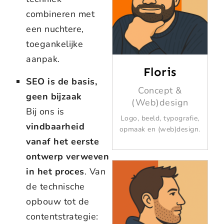
combineren met
een nuchtere,
toegankelijke
aanpak.
Floris
SEO is de basis,
Concept &
geen bijzaak
(Web)design
Bij ons is
Logo, beeld, typografie,
vindbaarheid
opmaak en (web)design.
vanaf het eerste
ontwerp verweven
in het proces
. Van
de technische
opbouw tot de
contentstrategie: