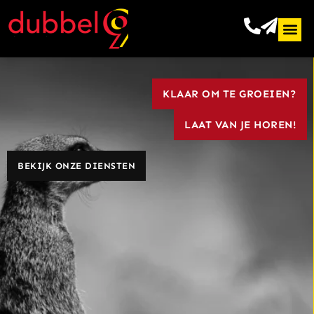
de
inhoud
KLAAR OM TE GROEIEN?​
LAAT VAN JE HOREN!
BEKIJK ONZE DIENSTEN