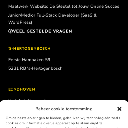
Maatwerk Website: De Sleutel tot Jouw Online Succes
Junior/Medior Full-Stack Developer (SaaS &
WordPress)
VEEL GESTELDE VRAGEN
'S-HERTOGENBOSCH
Eerste Hambaken 59
5231 RB ‘s-Hertogenbosch
EINDHOVEN
High Tech Campus 5
Beheer cookie toestemming
5656 AE Eindhoven
Om de beste ervaringen te bieden, gebruiken wij technologieën zoals
cookies om informatie over je apparaat op te slaan en/of te