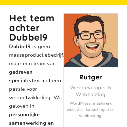
Het team
achter
Dubbel9
Dubbel9
is geen
massaproductiebedrijf,
maar een team van
gedreven
Rutger
specialisten
met een
Webdeveloper &
passie voor
Webhosting
webontwikkeling. Wij
WordPress, maatwerk
geloven in
websites, koppelingen en
persoonlijke
webhosting.
samenwerking en