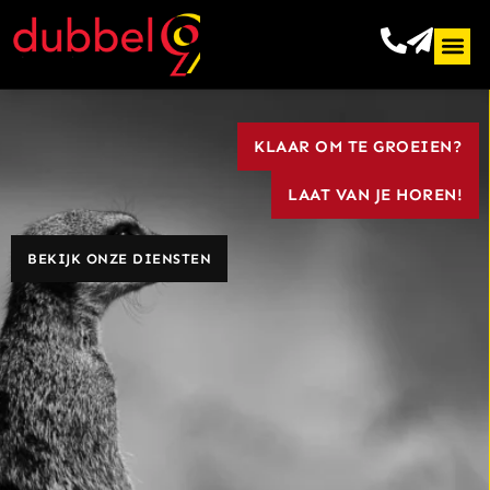
de
inhoud
KLAAR OM TE GROEIEN?​
LAAT VAN JE HOREN!
BEKIJK ONZE DIENSTEN